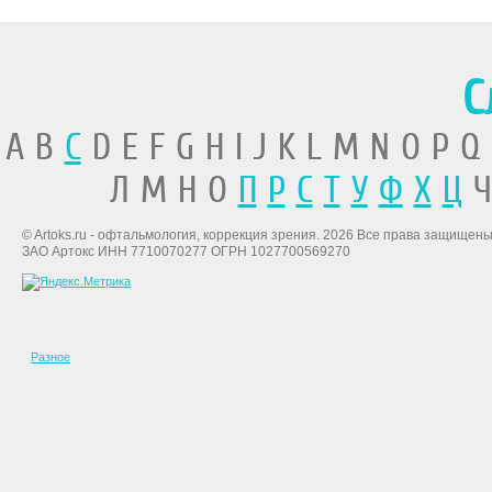
С
A B
C
D E F G H I J K L M N O P Q
Л М Н О
П
Р
С
Т
У
Ф
Х
Ц
Ч
© Artoks.ru - офтальмология, коррекция зрения. 2026 Все права защищены
ЗАО Артокс ИНН 7710070277 ОГРН 1027700569270
Разное