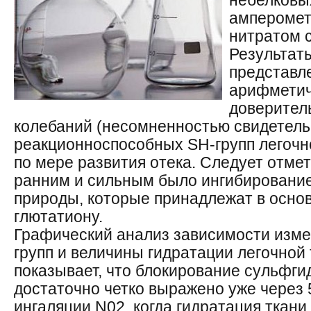
небелковы
амперомет
нитратом 
Результат
представл
арифметич
доверител
колебаний (несомненностью свидетель
реакционноспособных SH-групп легочн
по мере развития отека. Следует отмет
ранним и сильным было ингибирование
природы, которые принадлежат в осно
глютатиону.
Графический анализ зависимости изме
групп и величины гидратации легочной 
показывает, что блокирование сульфги
достаточно четко выражено уже через 
ингаляции N02, когда гидратация ткани