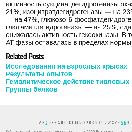
активность сукцинатдегидрогеназы ок
21%, изоцитратдегидрогеназы — на 23
— на 47%, глюкозо-6-фосфатдегидроге
глютаматдегидрогеназы — на 25%, од
снижалась активность гексокиназы. В т
АТ фазы оставалась в пределах нормы
Related Posts:
Исследования на взрослых крысах
Результаты опытов
Гемолитическое действие тиоловых
Группы белков
A B
C
D E F G H I J K L M N O P Q R S T U V W X Y Z
А
Б
В Г
© Artoks.ru - офтальмология, коррекция зрения. 2026 Все права защищены