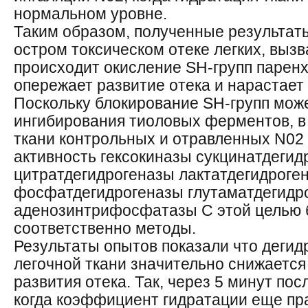
нормальном уровне.
Таким образом, полученные результаты
остром токсическом отеке легких, выз
происходит окисление SH-групп паренх
опережает развитие отека и нарастает
Поскольку блокирование SH-групп мож
ингибирования тиоловых ферментов, в 
ткани контрольных и отравленных N02
активность гексокиназы сукцинатдегид
цитратдегидрогеназы лактатдегидроген
фосфатдегидрогеназы глутаматдегидр
аденозинтрифосфатазы С этой целью 
соответственно методы.
Результаты опытов показали что дегид
легочной ткани значительно снижается
развития отека. Так, через 5 минут пос
когда коэффициент гидратации еще пра