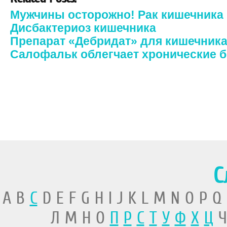
Мужчины осторожно! Рак кишечника
Дисбактериоз кишечника
Препарат «Дебридат» для кишечник
Салофальк облегчает хронические 
С
A B
C
D E F G H I J K L M N O P Q
Л М Н О
П
Р
С
Т
У
Ф
Х
Ц
Ч