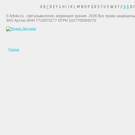
A B
C
D E F G H I J K L M N O P Q R S T U V W X Y Z
А
Б
В Г
© Artoks.ru - офтальмология, коррекция зрения. 2026 Все права защищены
ЗАО Артокс ИНН 7710070277 ОГРН 1027700569270
Разное