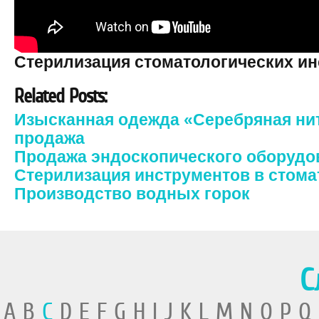
Стерилизация стоматологических и
Related Posts:
Изысканная одежда «Серебряная нит
продажа
Продажа эндоскопического оборудо
Стерилизация инструментов в стома
Производство водных горок
С
A B
C
D E F G H I J K L M N O P Q