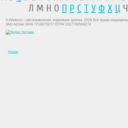
Л М Н О
П
Р
С
Т
У
Ф
Х
Ц
Ч
© Artoks.ru - офтальмология, коррекция зрения. 2026 Все права защищены
ЗАО Артокс ИНН 7710070277 ОГРН 1027700569270
Разное