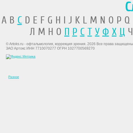
С
A B
C
D E F G H I J K L M N O P Q
Л М Н О
П
Р
С
Т
У
Ф
Х
Ц
Ч
© Artoks.ru - офтальмология, коррекция зрения. 2026 Все права защищены
ЗАО Артокс ИНН 7710070277 ОГРН 1027700569270
Разное