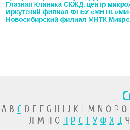
Глазная Клиника СКЖД. центр микро
Иркутский филиал ФГБУ «МНТК »Мик
Новосибирский филиал МНТК Микрох
С
A B
C
D E F G H I J K L M N O P Q
Л М Н О
П
Р
С
Т
У
Ф
Х
Ц
Ч