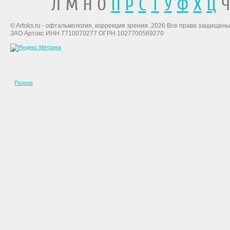
Л М Н О
П
Р
С
Т
У
Ф
Х
Ц
Ч
© Artoks.ru - офтальмология, коррекция зрения. 2026 Все права защищены
ЗАО Артокс ИНН 7710070277 ОГРН 1027700569270
Разное