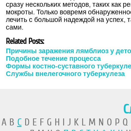
сразу нескольких методов, таких как р
мокроты. Только вовремя обнаруженно
лечить с большой надеждой на успех, 
сами.
Related Posts:
Причины заражения лямблиоз у дет
Подобное течение процесса
Формы костно-суставного туберкул
Службы внелегочного туберкулеза
С
A B
C
D E F G H I J K L M N O P Q