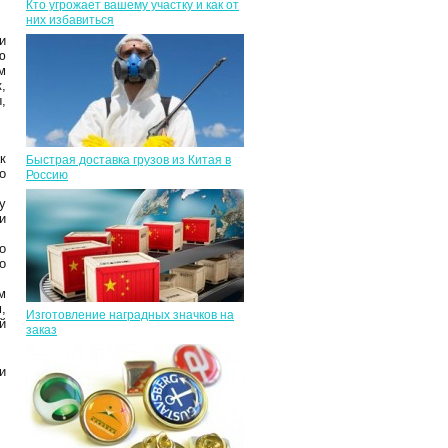
Кто угрожает вашему участку и как от
них избавиться
и
ю
м
,
,
к
Быстрая доставка грузов из Китая в
о
Россию
у
и
о
о
м
,
Изготовление наградных значков на
й
заказ
и