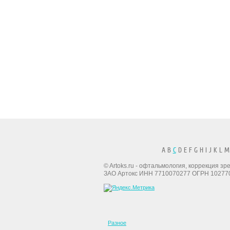
A B
C
D E F G H I J K L M
© Artoks.ru - офтальмология, коррекция з
ЗАО Артокс ИНН 7710070277 ОГРН 10277
Разное