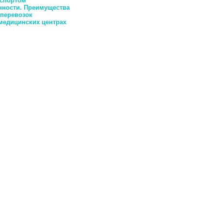
нспортом
нности. Преимущества
перевозок
медицинских центрах