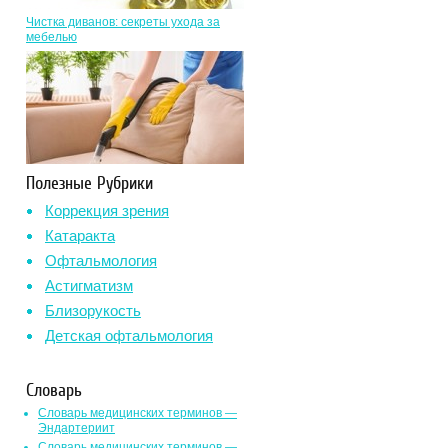
Чистка диванов: секреты ухода за
мебелью
Полезные Рубрики
Коррекция зрения
Катаракта
Офтальмология
Астигматизм
Близорукость
Детская офтальмология
Словарь
Словарь медицинских терминов —
Эндартериит
Словарь медицинских терминов —