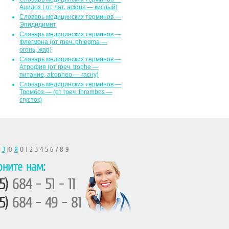
Ацидоз ( от лат. асidus — кислый)
Словарь медицинских терминов —
Эпидидимит
Словарь медицинских терминов —
Флегмона (от гpeч. phlegma —
огонь, жар)
Словарь медицинских терминов —
Атрофия (от греч. trophe —
питание, atropheo — гасну)
Словарь медицинских терминов —
Тромбоз — (от греч. thrombos —
сгусток)
Ы
Э
Ю
Я
0 1 2 3 4 5 6 7 8 9
оните нам:
5)
684 - 51 - 11
5)
684 - 49 - 81