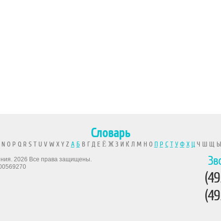
Словарь
 N O P Q R S T U V W X Y Z
А
Б
В Г Д Е Ё Ж З И К Л М Н О
П
Р
С
Т
У
Ф
Х
Ц
Ч Ш Щ 
Зв
рения. 2026 Все права защищены.
00569270
(49
(49