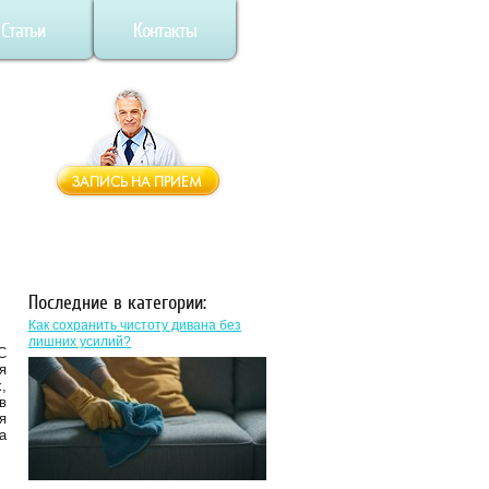
Статьи
Контакты
Последние в категории:
Как сохранить чистоту дивана без
лишних усилий?
С
я
,
в
я
а