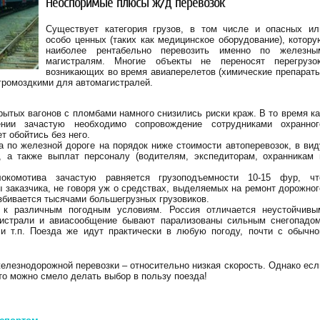
Неоспоримые плюсы ж/д перевозок
Существует категория грузов, в том числе и опасных ил
особо ценных (таких как медицинское оборудование), котору
наиболее рентабельно перевозить именно по железны
магистралям. Многие объекты не переносят перегрузок
возникающих во время авиаперелетов (химические препараты
 громоздкими для автомагистралей.
рытых вагонов с пломбами намного снизились риски краж. В то время ка
нии зачастую необходимо сопровождение сотрудниками охранног
т обойтись без него.
 по железной дороге на порядок ниже стоимости автоперевозок, в вид
н, а также выплат персоналу (водителям, экспедиторам, охранникам 
локомотива зачастую равняется грузоподъемности 10-15 фур, чт
ы заказчика, не говоря уж о средствах, выделяемых на ремонт дорожног
азбивается тысячами большегрузных грузовиков.
 к различным погодным условиям. Россия отличается неустойчивы
гистрали и авиасообщение бывают парализованы сильным снегопадом
и т.п. Поезда же идут практически в любую погоду, почти с обычно
елезнодорожной перевозки – относительно низкая скорость. Однако есл
о можно смело делать выбор в пользу поезда!