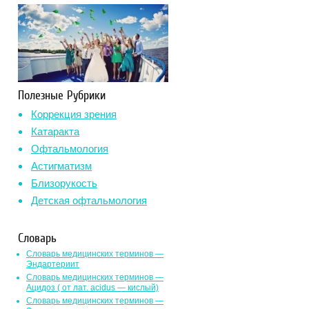
Полезные Рубрики
Коррекция зрения
Катаракта
Офтальмология
Астигматизм
Близорукость
Детская офтальмология
Словарь
Словарь медицинских терминов —
Эндартериит
Словарь медицинских терминов —
Ацидоз ( от лат. асidus — кислый)
Словарь медицинских терминов —