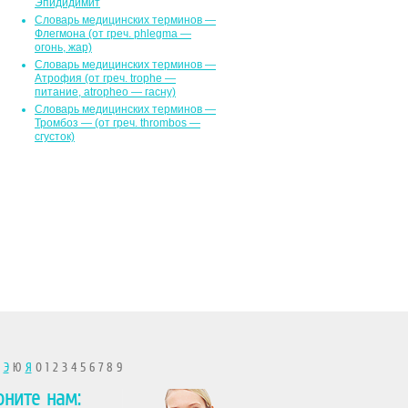
Эпидидимит
Словарь медицинских терминов —
Флегмона (от гpeч. phlegma —
огонь, жар)
Словарь медицинских терминов —
Атрофия (от греч. trophe —
питание, atropheo — гасну)
Словарь медицинских терминов —
Тромбоз — (от греч. thrombos —
сгусток)
Ы
Э
Ю
Я
0 1 2 3 4 5 6 7 8 9
оните нам: