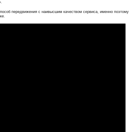
».
пособ передвижения с наивысшим качеством сервиса, именно поэтому
ке.