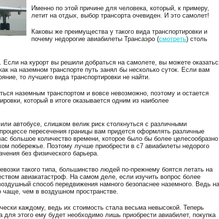
Именно по этой причине для человека, который, к примеру,
летит на отдых, выбор трансорта очевиден. И это самолет!
Каковы же преимущества у такого вида транспортировки и
почему недорогие авиабилеты Трансаэро (
смотреть
) столь
. Если на курорт вы решили добраться на самолете, вы можете оказатьс
 как на наземном транспорте путь занял бы несколько суток. Если вам
яние, то лучшего вида транспортировки не найти.
аться наземным транспортом и вовсе невозможно, поэтому и остается
ровки, который в итоге оказывается одним из наиболее
 или автобусе, слишком велик риск столкнуться с различными
в процессе пересечения границы вам придется оформлять различные
вас большое количество времени, которое было бы более целесообразно
ском побережье. Поэтому лучше приобрести в с7 авиабилеты недорого
начения без физического барьера.
евозки такого типа, большинство людей по-прежнему боятся летать на
еством авиакатастроф. На самом деле, если изучить вопрос более
 воздушный способ передвижения намного безопаснее наземного. Ведь н
о чаще, чем в воздушном пространстве.
чески каждому, ведь их стоимость стала весьма невысокой. Теперь
а для этого ему будет необходимо лишь приобрести авиабилет, покупка