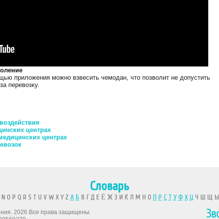
коление
ью приложения можно взвесить чемодан, что позволит не допустить
за перевозку.
воздействия
цинских центрах
медицинских центрах
евозок
Словарь
 N O P Q R S T U V W X Y Z
А
Б
В Г Д Е Ё Ж З И К Л М Н О
П
Р
С
Т
У
Ф
Х
Ц
Ч Ш Щ 
Зв
рения. 2026 Все права защищены.