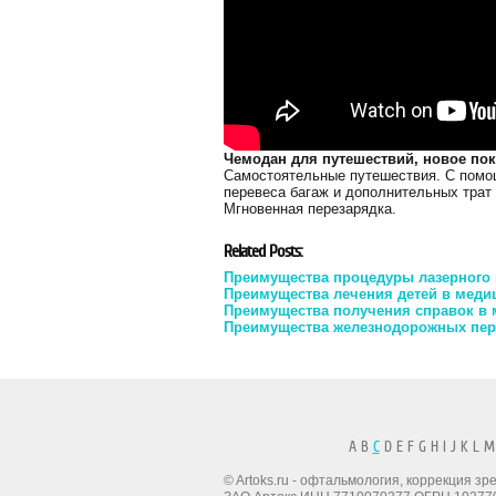
Чемодан для путешествий, новое по
Самостоятельные путешествия. С помощ
перевеса багаж и дополнительных трат 
Мгновенная перезарядка.
Related Posts:
Преимущества процедуры лазерного 
Преимущества лечения детей в меди
Преимущества получения справок в 
Преимущества железнодорожных пер
A B
C
D E F G H I J K L M
© Artoks.ru - офтальмология, коррекция з