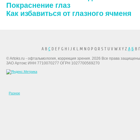
Покраснение глаз
Как избавиться от глазного ячменя
A B
C
D E F G H I J K L M N O P Q R S T U V W X Y Z
А
Б
В Г
© Artoks.ru - офтальмология, коррекция зрения. 2026 Все права защищены
ЗАО Артокс ИНН 7710070277 ОГРН 1027700569270
Разное