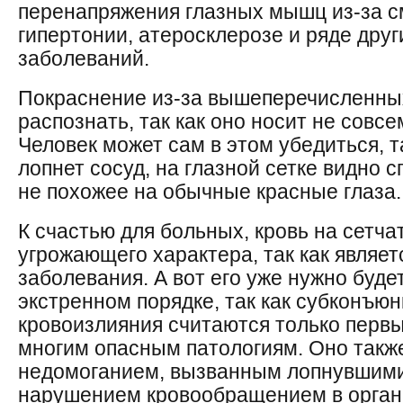
перенапряжения глазных мышц из-за см
гипертонии, атеросклерозе и ряде дру
заболеваний.
Покраснение из-за вышеперечисленных
распознать, так как оно носит не совс
Человек может сам в этом убедиться, та
лопнет сосуд, на глазной сетке видно 
не похожее на обычные красные глаза.
К счастью для больных, кровь на сетча
угрожающего характера, так как являе
заболевания. А вот его уже нужно буде
экстренном порядке, так как субконъю
кровоизлияния считаются только перв
многим опасным патологиям. Оно такж
недомоганием, вызванным лопнувшими
нарушением кровообращением в орган