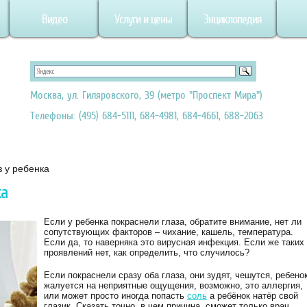
Видео
Услуги и цены
Энциклопедия
Москва, ул. Гиляровского, 39 (метро "Проспект Мира")
Телефоны: (495) 684-5111, 684-4981, 684-4661, 688-2063
з у ребенка
ка
Если у ребенка покраснели глаза, обратите внимание, нет ли
сопутствующих факторов – чихание, кашель, температура.
Если да, то наверняка это вирусная инфекция. Если же таких
проявлений нет, как определить, что случилось?
Если покраснели сразу оба глаза, они зудят, чешутся, ребено
жалуется на неприятные ощущения, возможно, это аллергия,
или может просто иногда попасть
соль
а ребёнок натёр свой
глазик. Сказать точно, в чем причина, сможет только врач.