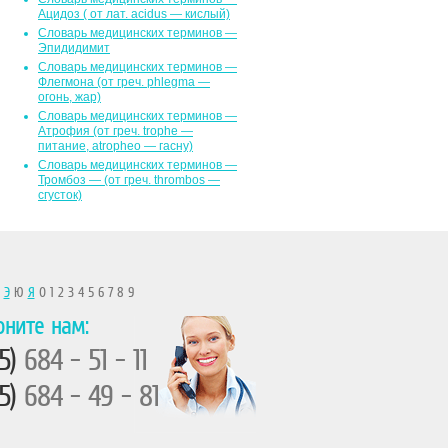
Ацидоз ( от лат. асidus — кислый)
Словарь медицинских терминов —
Эпидидимит
Словарь медицинских терминов —
Флегмона (от гpeч. phlegma —
огонь, жар)
Словарь медицинских терминов —
Атрофия (от греч. trophe —
питание, atropheo — гасну)
Словарь медицинских терминов —
Тромбоз — (от греч. thrombos —
сгусток)
Ы
Э
Ю
Я
0 1 2 3 4 5 6 7 8 9
оните нам:
5)
684 - 51 - 11
5)
684 - 49 - 81