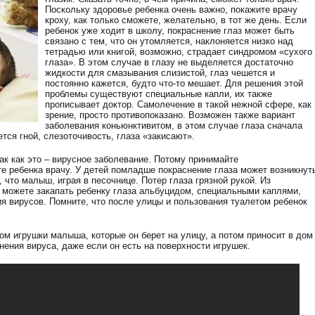
Поскольку здоровье ребенка очень важно, покажите врачу
кроху, как только сможете, желательно, в тот же день. Если
ребенок уже ходит в школу, покраснение глаз может быть
связано с тем, что он утомляется, наклоняется низко над
тетрадью или книгой, возможно, страдает синдромом «сухого
глаза». В этом случае в глазу не выделяется достаточно
жидкости для смазывания слизистой, глаз чешется и
постоянно кажется, будто что-то мешает. Для решения этой
проблемы существуют специальные капли, их также
прописывает доктор. Самолечение в такой нежной сфере, как
зрение, просто противопоказано. Возможен также вариант
заболевания коньюнктивитом, в этом случае глаза сначала
ется гной, слезоточивость, глаза «закисают».
так как это – вирусное заболевание. Потому принимайте
е ребенка врачу. У детей помладше покраснение глаза может возникнут
о, что малыш, играя в песочнице. Потер глаза грязной рукой. Из
 можете закапать ребенку глаза альбуцидом, специальными каплями,
я вирусов. Помните, что после улицы и пользования туалетом ребенок
м игрушки малыша, которые он берет на улицу, а потом приносит в дом
нения вируса, даже если он есть на поверхности игрушек.