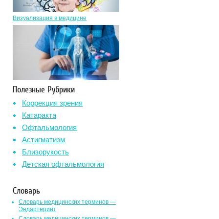
Визуализация в медицине
Полезные Рубрики
Коррекция зрения
Катаракта
Офтальмология
Астигматизм
Близорукость
Детская офтальмология
Словарь
Словарь медицинских терминов —
Эндартериит
Словарь медицинских терминов —