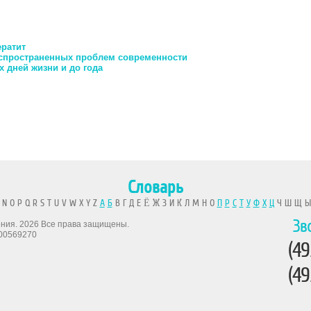
ератит
распространенных проблем современности
х дней жизни и до года
Словарь
 N O P Q R S T U V W X Y Z
А
Б
В Г Д Е Ё Ж З И К Л М Н О
П
Р
С
Т
У
Ф
Х
Ц
Ч Ш Щ 
Зв
рения. 2026 Все права защищены.
00569270
(49
(49