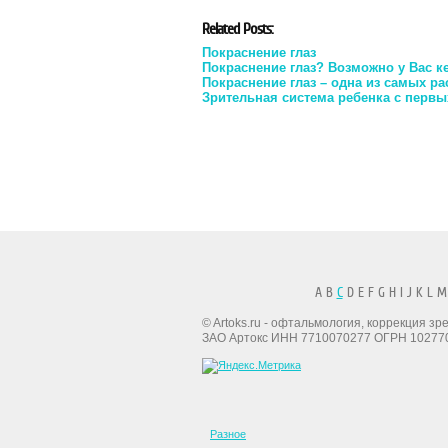
Related Posts:
Покраснение глаз
Покраснение глаз? Возможно у Вас к
Покраснение глаз – одна из самых 
Зрительная система ребенка с первы
A B
C
D E F G H I J K L M
© Artoks.ru - офтальмология, коррекция з
ЗАО Артокс ИНН 7710070277 ОГРН 10277
Разное