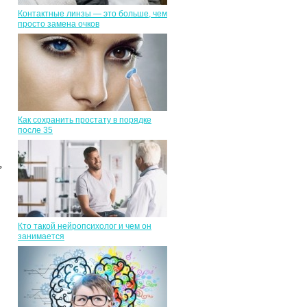
Контактные линзы — это больше, чем
просто замена очков
Как сохранить простату в порядке
после 35
ь
Кто такой нейропсихолог и чем он
занимается