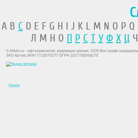
С
A B
C
D E F G H I J K L M N O P Q
Л М Н О
П
Р
С
Т
У
Ф
Х
Ц
Ч
© Artoks.ru - офтальмология, коррекция зрения. 2026 Все права защищены
ЗАО Артокс ИНН 7710070277 ОГРН 1027700569270
Разное