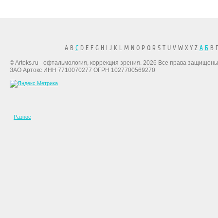
A B
C
D E F G H I J K L M N O P Q R S T U V W X Y Z
А
Б
В Г
© Artoks.ru - офтальмология, коррекция зрения. 2026 Все права защищены
ЗАО Артокс ИНН 7710070277 ОГРН 1027700569270
Разное