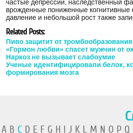
частые депрессии, наследственный фа
врожденные пониженные когнитивные 
давление и небольшой рост также запиш
Related Posts:
Пиво защитит от тромбообразования
«Гормон любви» спасет мужчин от о
Наркоз не вызывает слабоумие
Ученые идентифицировали белок, к
формирования мозга
С
A B
C
D E F G H I J K L M N O P Q