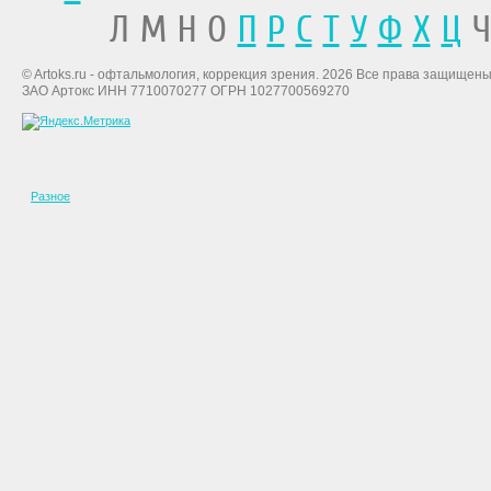
Л М Н О
П
Р
С
Т
У
Ф
Х
Ц
Ч
© Artoks.ru - офтальмология, коррекция зрения. 2026 Все права защищены
ЗАО Артокс ИНН 7710070277 ОГРН 1027700569270
Разное