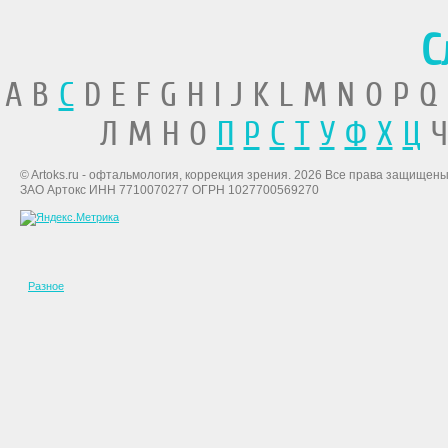
С
A B
C
D E F G H I J K L M N O P Q
Л М Н О
П
Р
С
Т
У
Ф
Х
Ц
Ч
© Artoks.ru - офтальмология, коррекция зрения. 2026 Все права защищены
ЗАО Артокс ИНН 7710070277 ОГРН 1027700569270
Разное