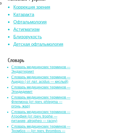
ю
Коррекция зрения
Катаракта
Офтальмология
Астигматизм
Близорукость
Детская офтальмология
Словарь
Словарь медицинских терминов —
Эндартериит
Словарь медицинских терминов —
Ацидоз ( от лат. асidus — кислый)
Словарь медицинских терминов —
Эпидидимит
Словарь медицинских терминов —
Флегмона (от гpeч. phlegma —
огонь, жар)
Словарь медицинских терминов —
Атрофия (от греч. trophe —
питание, atropheo — гасну)
Словарь медицинских терминов —
Тромбоз — (от греч. thrombos —