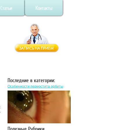
Статьи
Контакты
Последние в категории:
Особенности периостита орбиты
х
а
Полезные Рубрики