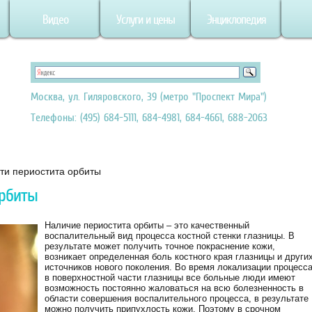
Видео
Услуги и цены
Энциклопедия
Москва, ул. Гиляровского, 39 (метро "Проспект Мира")
Телефоны: (495) 684-5111, 684-4981, 684-4661, 688-2063
ти периостита орбиты
орбиты
Наличие периостита орбиты – это качественный
воспалительный вид процесса костной стенки глазницы. В
результате может получить точное покраснение кожи,
возникает определенная боль костного края глазницы и други
источников нового поколения. Во время локализации процесс
в поверхностной части глазницы все больные люди имеют
возможность постоянно жаловаться на всю болезненность в
области совершения воспалительного процесса, в результате
можно получить припухлость кожи. Поэтому в срочном