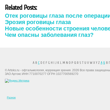
Related Posts:
Отек роговицы глаза после операци
Эрозия роговицы глаза
Новые особенности строения челове
Чем опасны заболевания глаз?
A B
C
D E F G H I J K L M N O P Q R S T U V W X Y Z
А
Б
В Г
© Artoks.ru - офтальмология, коррекция зрения. 2026 Все права защищены
ЗАО Артокс ИНН 7710070277 ОГРН 1027700569270
Разное