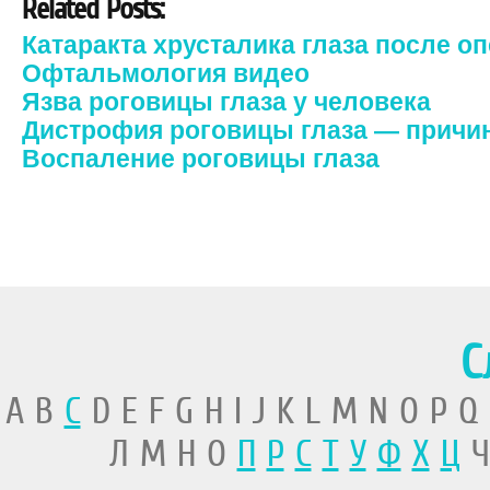
Related Posts:
Катаракта хрусталика глаза после о
Офтальмология видео
Язва роговицы глаза у человека
Дистрофия роговицы глаза — причи
Воспаление роговицы глаза
С
A B
C
D E F G H I J K L M N O P Q
Л М Н О
П
Р
С
Т
У
Ф
Х
Ц
Ч