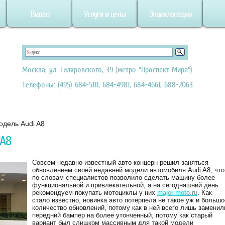
Видео
Услуги и цены
Энциклопедия
Москва, ул. Гиляровского, 39 (метро "Проспект Мира")
Телефоны: (495) 684-5111, 684-4981, 684-4661, 688-2063
дель Audi A8
 A8
Совсем недавно известный авто концерн решил заняться
обновлением своей недавней модели автомобиля Audi A8, что
по словам специалистов позволило сделать машину более
функциональной и привлекательной, а на сегодняшний день
рекомендуем покупать мотоциклы у них
major-moto.ru
. Как
стало известно, новинка авто потерпела не такое уж и большо
количество обновлений, потому как в ней всего лишь заменил
передний бампер на более утонченный, потому как старый
вариант был слишком массивным для такой модели