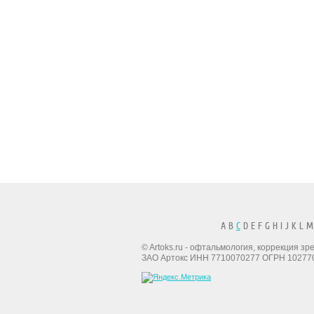
A B
C
D E F G H I J K L M
© Artoks.ru - офтальмология, коррекция з
ЗАО Артокс ИНН 7710070277 ОГРН 10277