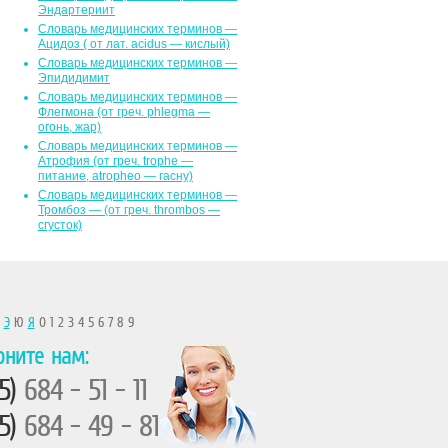
Эндартериит
Словарь медицинских терминов —
Ацидоз ( от лат. асidus — кислый)
Словарь медицинских терминов —
Эпидидимит
Словарь медицинских терминов —
Флегмона (от гpeч. phlegma —
огонь, жар)
Словарь медицинских терминов —
Атрофия (от греч. trophe —
питание, atropheo — гасну)
Словарь медицинских терминов —
Тромбоз — (от греч. thrombos —
сгусток)
Ы
Э
Ю
Я
0 1 2 3 4 5 6 7 8 9
оните нам:
5)
684 - 51 - 11
5)
684 - 49 - 81