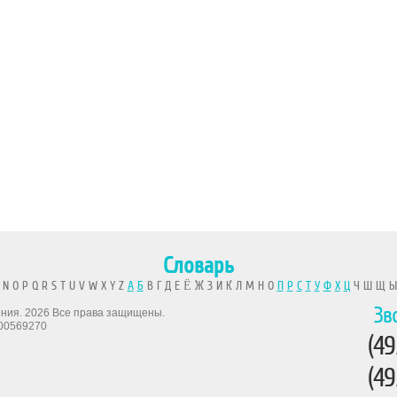
Словарь
 N O P Q R S T U V W X Y Z
А
Б
В Г Д Е Ё Ж З И К Л М Н О
П
Р
С
Т
У
Ф
Х
Ц
Ч Ш Щ 
Зв
рения. 2026 Все права защищены.
00569270
(49
(49