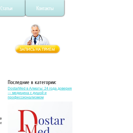
Статьи
Контакты
Последние в категории:
DostarMed в Алматы: 24 года доверия
— медицина с душой и
профессионализмом
е
и