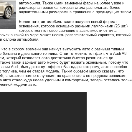
автомобиля. Также были заменены фары на более узкие и
радиаторная решетка, которая стала располагать более
внушительными размерами в сравнении с предыдущим типом
Более того, автомобиль также получил новый формат
освещения, которое оснащено разными лампочками (25 шт.)
которые меняют свое свечение в зависимости от типа
очек в какой-то мере может носить развлекательный характер, который
ри салона автомобиля.
 что в скором времени они начнут выпускать авто с разными типами
 бензина и дизельного топлива. Стоит отметить тот факт, что Audi A8
м, который позволяет авто достаточно быстро разогнаться до
также такой вариант авто можно будет назвать экономным, потому что
ании Audi, был достигнут эффект благодаря которому, авто способно
 топлива, чем ее старая модель. Таким образом можно сказать, что
A8, считается намного лучшим, по сравнению с ее предшественником,
па авто стало куда более удобным и комфортным, теперь осталось тольк
ленной модели авто.