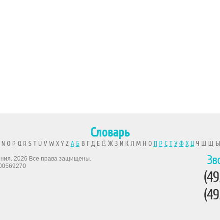
Словарь
 N O P Q R S T U V W X Y Z
А
Б
В Г Д Е Ё Ж З И К Л М Н О
П
Р
С
Т
У
Ф
Х
Ц
Ч Ш Щ 
Зв
рения. 2026 Все права защищены.
00569270
(49
(49