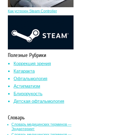
Как устроен Steam Controller
Полезные Рубрики
Коррекция зрения
Катаракта
Офтальмология
Астигматизм
Близорукость
Детская офтальмология
Словарь
Словарь медицинских терминов —
Эндартериит
Словарь медицинских терминов —