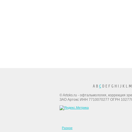
A B
C
D E F G H I J K L M
© Artoks.ru - офтальмология, коррекция з
ЗАО Артокс ИНН 7710070277 ОГРН 10277
Разное