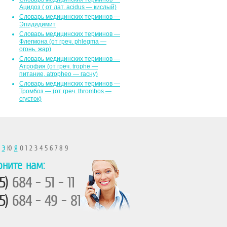
Ацидоз ( от лат. асidus — кислый)
Словарь медицинских терминов —
Эпидидимит
Словарь медицинских терминов —
Флегмона (от гpeч. phlegma —
огонь, жар)
Словарь медицинских терминов —
Атрофия (от греч. trophe —
питание, atropheo — гасну)
Словарь медицинских терминов —
Тромбоз — (от греч. thrombos —
сгусток)
Ы
Э
Ю
Я
0 1 2 3 4 5 6 7 8 9
оните нам:
5)
684 - 51 - 11
5)
684 - 49 - 81