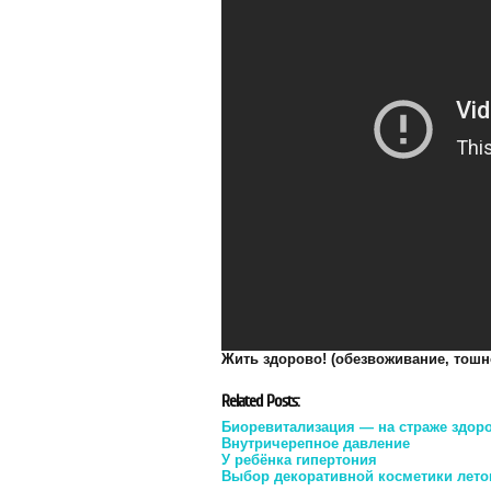
Жить здорово! (обезвоживание, тошнот
Related Posts:
Биоревитализация — на страже здор
Внутричерепное давление
У ребёнка гипертония
Выбор декоративной косметики лет