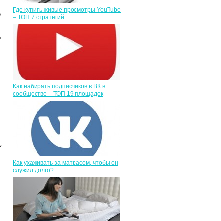
Где купить живые просмотры YouTube
е
– ТОП 7 стратегий
о
Как набирать подписчиков в ВК в
сообществе – ТОП 19 площадок
ь
Как ухаживать за матрасом, чтобы он
служил долго?