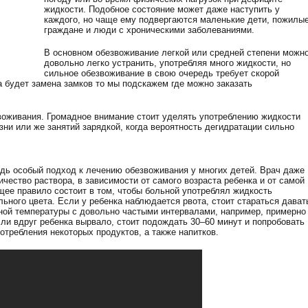
жидкости. Подобное состояние может даже наступить у
каждого, но чаще ему подвергаются маленькие дети, пожилы
граждане и люди с хроническими заболеваниями.
В основном обезвоживание легкой или средней степени можн
довольно легко устранить, употребляя много жидкости, но
сильное обезвоживание в свою очередь требует скорой
 будет замена замков то мы подскажем где можно заказать
оживания. Громадное внимание стоит уделять употреблению жидкости
зни или же занятий зарядкой, когда вероятность дегидратации сильно
дь особый подход к лечению обезвоживания у многих детей. Врач даже
чество раствора, в зависимости от самого возраста ребенка и от самой
щее правило состоит в том, чтобы больной употреблял жидкость
льного цвета. Если у ребенка наблюдается рвота, стоит стараться дават
ной температуры с довольно частыми интервалами, например, примерно
сли вдруг ребенка вырвало, стоит подождать 30–60 минут и попробовать
потребления некоторых продуктов, а также напитков.