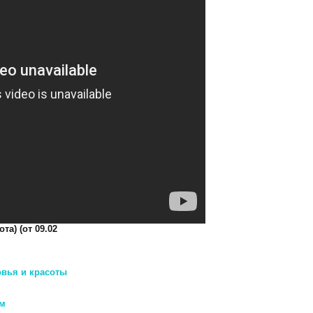
а) (от 09.02
овья и красоты
ом