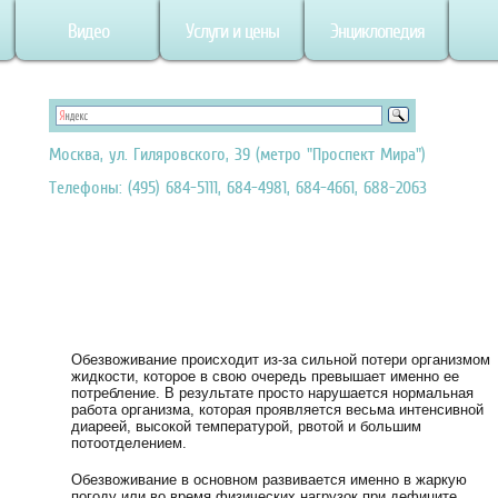
Видео
Услуги и цены
Энциклопедия
Москва, ул. Гиляровского, 39 (метро "Проспект Мира")
Телефоны: (495) 684-5111, 684-4981, 684-4661, 688-2063
Обезвоживание происходит из-за сильной потери организмом
жидкости, которое в свою очередь превышает именно ее
потребление. В результате просто нарушается нормальная
работа организма, которая проявляется весьма интенсивной
диареей, высокой температурой, рвотой и большим
потоотделением.
Обезвоживание в основном развивается именно в жаркую
погоду или во время физических нагрузок при дефиците