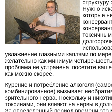
структуру
Нужно иска
которые н
консервант
консерван
токсичными
долгосроч
использов
увлажнение глазными каплями по мере
желательно как минимум четыре-шесть 
проблема не устранена, посетите ваш
как можно скорее.
Курение и потребление алкоголя (само
комбинированное) вызывает необрати
зрительного нерва. Поскольку и никоти
токсинами, они влияют на нервы в дол
За определенный период времени это 