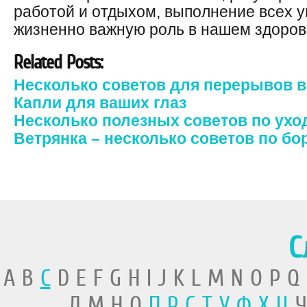
работой и отдыхом, выполнение всех 
жизненно важную роль в нашем здоров
Related Posts:
Несколько советов для перерывов в
Капли для ваших глаз
Несколько полезных советов по ухо
Ветрянка – несколько советов по бо
С
A B
C
D E F G H I J K L M N O P Q
Л М Н О
П
Р
С
Т
У
Ф
Х
Ц
Ч