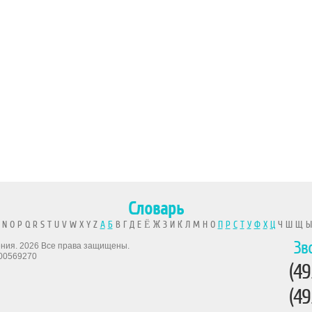
Словарь
 N O P Q R S T U V W X Y Z
А
Б
В Г Д Е Ё Ж З И К Л М Н О
П
Р
С
Т
У
Ф
Х
Ц
Ч Ш Щ 
Зв
рения. 2026 Все права защищены.
00569270
(49
(49