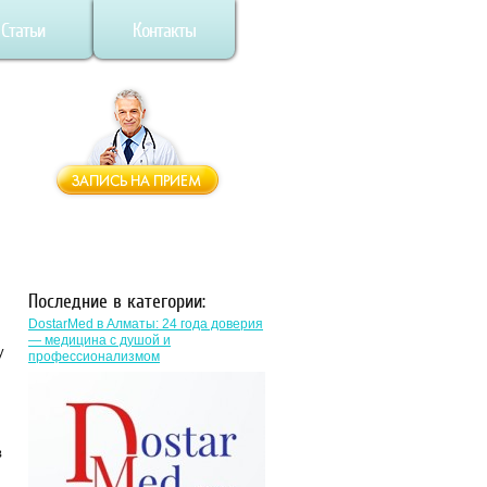
Статьи
Контакты
Последние в категории:
DostarMed в Алматы: 24 года доверия
— медицина с душой и
у
профессионализмом
в