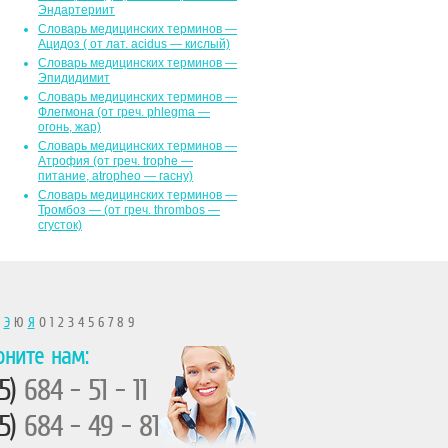
Эндартериит
Словарь медицинских терминов —
Ацидоз ( от лат. асidus — кислый)
Словарь медицинских терминов —
Эпидидимит
Словарь медицинских терминов —
Флегмона (от гpeч. phlegma —
огонь, жар)
Словарь медицинских терминов —
Атрофия (от греч. trophe —
питание, atropheo — гасну)
Словарь медицинских терминов —
Тромбоз — (от греч. thrombos —
сгусток)
Ы
Э
Ю
Я
0 1 2 3 4 5 6 7 8 9
оните нам:
5)
684 - 51 - 11
5)
684 - 49 - 81