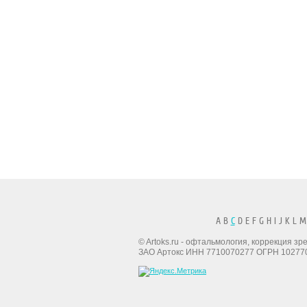
A B
C
D E F G H I J K L M
© Artoks.ru - офтальмология, коррекция з
ЗАО Артокс ИНН 7710070277 ОГРН 10277