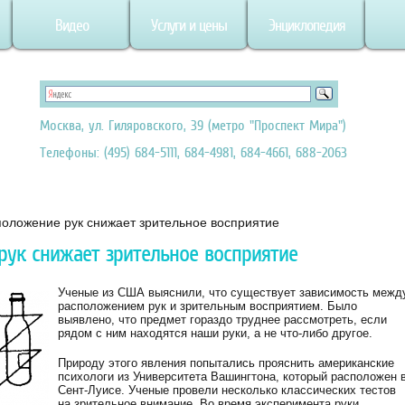
Видео
Услуги и цены
Энциклопедия
Москва, ул. Гиляровского, 39 (метро "Проспект Мира")
Телефоны: (495) 684-5111, 684-4981, 684-4661, 688-2063
оложение рук снижает зрительное восприятие
рук снижает зрительное восприятие
Ученые из США выяснили, что существует зависимость межд
расположением рук и зрительным восприятием. Было
выявлено, что предмет гораздо труднее рассмотреть, если
рядом с ним находятся наши руки, а не что-либо другое.
Природу этого явления попытались прояснить американские
психологи из Университета Вашингтона, который расположен 
Сент-Луисе. Ученые провели несколько классических тестов
на зрительное внимание. Во время эксперимента руки