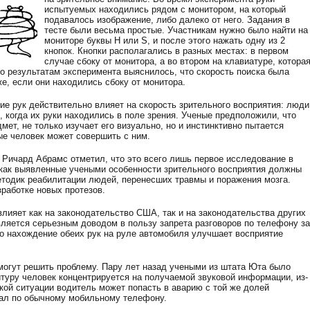
испытуемых находились рядом с монитором, на который
подавалось изображение, либо далеко от него. Задания в
тесте были весьма простые. Участникам нужно было найти на
мониторе буквы H или S, и после этого нажать одну из 2
кнопок. Кнопки располагались в разных местах: в первом
случае сбоку от монитора, а во втором на клавиатуре, котора
о результатам эксперимента выяснилось, что скорость поиска была
же, если они находились сбоку от монитора.
ие рук действительно влияет на скорость зрительного восприятия: люди
 когда их руки находились в поле зрения. Ученые предположили, что
мет, не только изучает его визуально, но и инстинктивно пытается
ые человек может совершить с ним.
Ричард Абрамс отметил, что это всего лишь первое исследование в
к как выявленные учеными особенности зрительного восприятия должны
тодик реабилитации людей, перенесших травмы и поражения мозга.
работке новых протезов.
влияет как на законодательство США, так и на законодательства других
ляется серьезным доводом в пользу запрета разговоров по телефону за
о нахождение обеих рук на руле автомобиля улучшает восприятие
могут решить проблему. Пару лет назад учеными из штата Юта было
нитуру человек концентрируется на получаемой звуковой информации, из-
такой ситуации водитель может попасть в аварию с той же долей
ивал по обычному мобильному телефону.