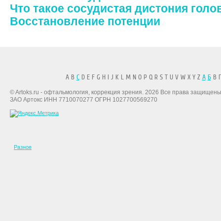
Что такое сосудистая дистония голо
Восстановление потенции
A B
C
D E F G H I J K L M N O P Q R S T U V W X Y Z
А
Б
В Г
© Artoks.ru - офтальмология, коррекция зрения. 2026 Все права защищены
ЗАО Артокс ИНН 7710070277 ОГРН 1027700569270
Разное