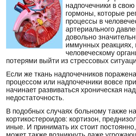
надпочечники в свою
гормоны, которые р
процессы в человече
артериального давле
довольно значительн
иммунных реакциях, 
человеческому орга
потерями выйти из стрессовых ситуаци
Если же ткань надпочечников поражен
процессом или надпочечники вовсе при
начинает развиваться хроническая на
недостаточность.
В подобных случаях больному также н
кортикостероидов: кортизон, преднизо
иные. И принимать их стоит постоянно
может также возникнуть даже угрожающ