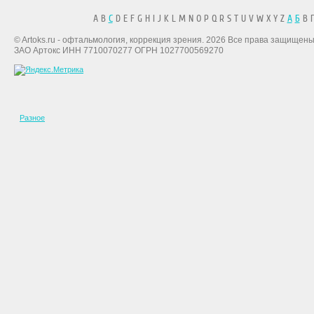
A B
C
D E F G H I J K L M N O P Q R S T U V W X Y Z
А
Б
В Г
© Artoks.ru - офтальмология, коррекция зрения. 2026 Все права защищены
ЗАО Артокс ИНН 7710070277 ОГРН 1027700569270
Разное