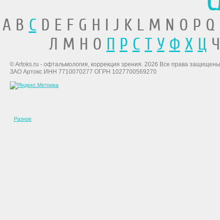
С
A B
C
D E F G H I J K L M N O P Q
Л М Н О
П
Р
С
Т
У
Ф
Х
Ц
Ч
© Artoks.ru - офтальмология, коррекция зрения. 2026 Все права защищены
ЗАО Артокс ИНН 7710070277 ОГРН 1027700569270
Разное