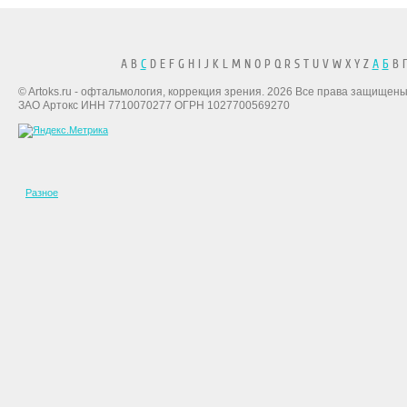
A B
C
D E F G H I J K L M N O P Q R S T U V W X Y Z
А
Б
В Г
© Artoks.ru - офтальмология, коррекция зрения. 2026 Все права защищены
ЗАО Артокс ИНН 7710070277 ОГРН 1027700569270
Разное