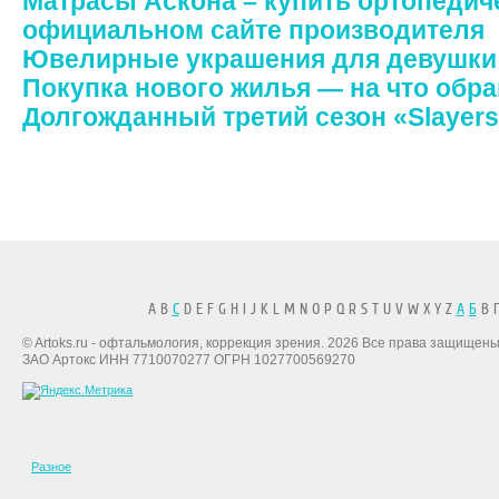
Матрасы Аскона – купить ортопедич
официальном сайте производителя
Ювелирные украшения для девушки
Покупка нового жилья — на что обр
Долгожданный третий сезон «Slayer
A B
C
D E F G H I J K L M N O P Q R S T U V W X Y Z
А
Б
В Г
© Artoks.ru - офтальмология, коррекция зрения. 2026 Все права защищены
ЗАО Артокс ИНН 7710070277 ОГРН 1027700569270
Разное