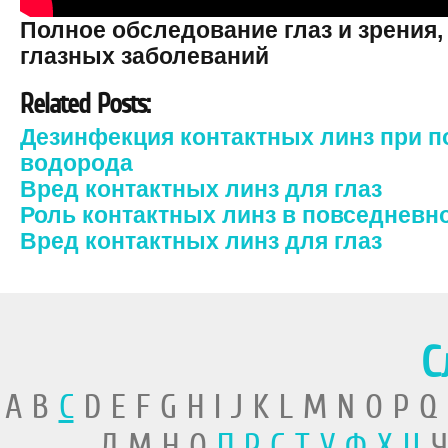
Полное обследование глаз и зрения,
глазных заболеваний
Related Posts:
Дезинфекция контактных линз при 
водорода
Вред контактных линз для глаз
Роль контактных линз в повседневн
Вред контактных линз для глаз
С
A B
C
D E F G H I J K L M N O P Q
Л М Н О
П
Р
С
Т
У
Ф
Х
Ц
Ч