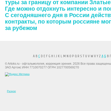
туры за границу от компании Златые
Где можно отдохнуть интересно и п
С сегодняшнего дня в России дейст
контракты, по которым россияне мог
за рубежом
A B
C
D E F G H I J K L M N O P Q R S T U V W X Y Z
А
Б
В Г
© Artoks.ru - офтальмология, коррекция зрения. 2026 Все права защищены
ЗАО Артокс ИНН 7710070277 ОГРН 1027700569270
Разное