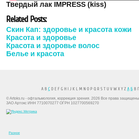
Твердый лак IMPRESS (kiss)
Related Posts:
Скин Кап: здоровье и красота кожи
Красота и здоровье
Красота и здоровье волос
Белье и красота
A B
C
D E F G H I J K L M N O P Q R S T U V W X Y Z
А
Б
В Г
© Artoks.ru - офтальмология, коррекция зрения. 2026 Все права защищены
ЗАО Артокс ИНН 7710070277 ОГРН 1027700569270
Разное