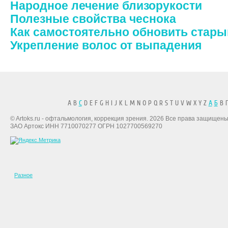
Народное лечение близорукости
Полезные свойства чеснока
Как самостоятельно обновить стары
Укрепление волос от выпадения
A B
C
D E F G H I J K L M N O P Q R S T U V W X Y Z
А
Б
В Г
© Artoks.ru - офтальмология, коррекция зрения. 2026 Все права защищены
ЗАО Артокс ИНН 7710070277 ОГРН 1027700569270
Разное