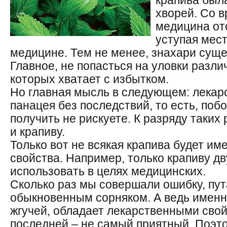
крапива был
хворей. Со 
медицина от
уступая мес
медицине. Тем не менее, знахари суще
Главное, не попасться на уловки разл
которых хватает с избытком.
Но главная мысль в следующем: лекарс
панацея без последствий, то есть, поб
получить не рискуете. К разряду таких
и крапиву.
Только вот не всякая крапива будет им
свойства. Например, только крапиву 
использовать в целях медицинских.
Сколько раз мы совершали ошибку, пут
обыкновенным сорняком. А ведь именно
жгучей, обладает лекарственными свой
последней – не самый приятный. Поэто