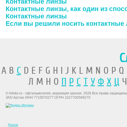
Контактные линзы
Контактные линзы, как один из спос
Контактные линзы
Если вы решили носить контактные
С
A B
C
D E F G H I J K L M N O P Q
Л М Н О
П
Р
С
Т
У
Ф
Х
Ц
Ч
© Artoks.ru - офтальмология, коррекция зрения. 2026 Все права защищены
ЗАО Артокс ИНН 7710070277 ОГРН 1027700569270
Разное