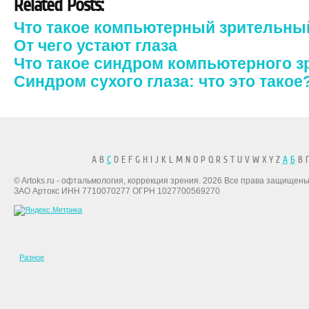
Related Posts:
Что такое компьютерный зрительны
От чего устают глаза
Что такое синдром компьютерного з
Синдром сухого глаза: что это такое
A B
C
D E F G H I J K L M N O P Q R S T U V W X Y Z
А
Б
В Г
© Artoks.ru - офтальмология, коррекция зрения. 2026 Все права защищены
ЗАО Артокс ИНН 7710070277 ОГРН 1027700569270
Разное