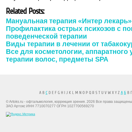
Related Posts:
Мануальная терапия «Интер лекарь»
Профилактика острых психозов с п
поведенческой терапии
Виды терапии в лечении от табакок
Все для косметологии, аппаратного 
терапии волос, предметы SPA
A B
C
D E F G H I J K L M N O P Q R S T U V W X Y Z
А
Б
В Г
© Artoks.ru - офтальмология, коррекция зрения. 2026 Все права защищены
ЗАО Артокс ИНН 7710070277 ОГРН 1027700569270