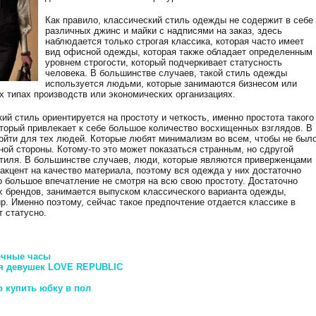
Как правило, классический стиль одежды не содержит в себе
различных джинс и майки с надписями на заказ, здесь
наблюдается только строгая классика, которая часто имеет
вид офисной одежды, которая также обладает определенным
уровнем строгости, который подчеркивает статусность
человека. В большинстве случаев, такой стиль одежды
используется людьми, которые занимаются бизнесом или
 типах производств или экономических организациях.
ий стиль ориентируется на простоту и четкость, именно простота такого
торый привлекает к себе большое количество восхищенных взглядов. В
ойти для тех людей. Которые любят минимализм во всем, чтобы не был
дной стороны. Котому-то это может показаться странным, но сдругой
стиля. В большинстве случаев, люди, которые являются приверженцами
акцент на качество материала, поэтому вся одежда у них достаточно
о большое впечатление не смотря на всю свою простоту. Достаточно
 брендов, занимается выпуском классического варианта одежды,
р. Именно поэтому, сейчас такое предпочтение отдается классике в
т статусно.
очные часы
ля девушек LOVE REPUBLIC
о купить юбку в пол