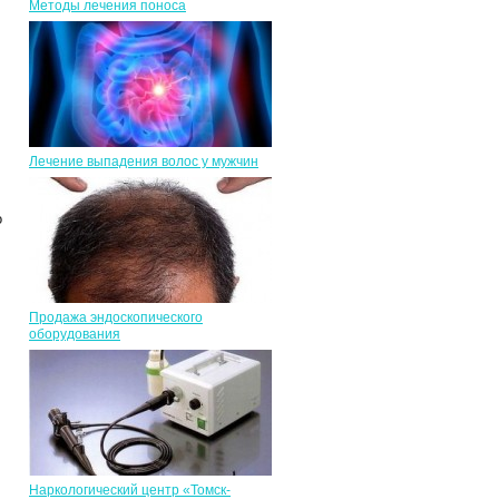
Методы лечения поноса
Лечение выпадения волос у мужчин
о
Продажа эндоскопического
оборудования
Наркологический центр «Томск-