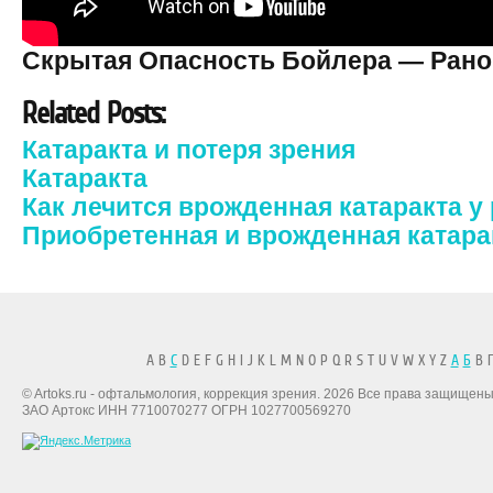
Скрытая Опасность Бойлера — Рано
Related Posts:
Катаракта и потеря зрения
Катаракта
Как лечится врожденная катаракта у
Приобретенная и врожденная катара
A B
C
D E F G H I J K L M N O P Q R S T U V W X Y Z
А
Б
В Г
© Artoks.ru - офтальмология, коррекция зрения. 2026 Все права защищены
ЗАО Артокс ИНН 7710070277 ОГРН 1027700569270