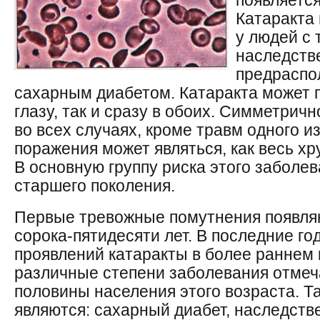
появляется
Катаракта
у людей с 
наследст
предраспо
сахарным диабетом. Катаракта может п
глазу, так и сразу в обоих. Симметрич
во всех случаях, кроме травм одного и
поражения может являться, как весь хру
В основную группу риска этого заболе
старшего поколения.
Первые тревожные помутнения появляю
сорока-пятидесяти лет. В последние г
проявлений катаракты в более раннем 
различные степени заболевания отмеч
половины населения этого возраста. Т
являются: сахарный диабет, наследств