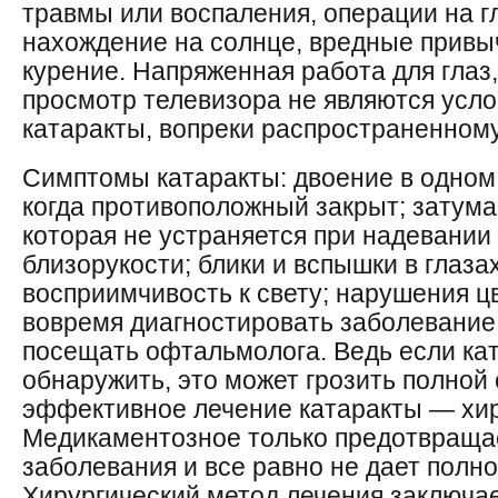
травмы или воспаления, операции на г
нахождение на солнце, вредные привыч
курение. Напряженная работа для глаз,
просмотр телевизора не являются усл
катаракты, вопреки распространенном
Симптомы катаракты: двоение в одном г
когда противоположный закрыт; затум
которая не устраняется при надевании 
близорукости; блики и вспышки в глаза
восприимчивость к свету; нарушения ц
вовремя диагностировать заболевание
посещать офтальмолога. Ведь если ка
обнаружить, это может грозить полной
эффективное лечение катаракты — хир
Медикаментозное только предотвраща
заболевания и все равно не дает полн
Хирургический метод лечения заключае