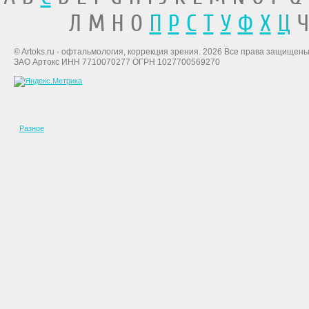
Л М Н О
П
Р
С
Т
У
Ф
Х
Ц
Ч
© Artoks.ru - офтальмология, коррекция зрения. 2026 Все права защищены
ЗАО Артокс ИНН 7710070277 ОГРН 1027700569270
Разное