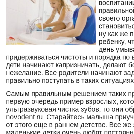
воспитани
правильной
своего орг
становить
ну как же 
ребенку, ч
день умыва
придерживаться чистоты и порядка по 
дети начинают капризничать, делают б
нежелание. Все родители начинают зад
правильно поступать в таких ситуациях
Самым правильным решением таких пр
первую очередь пример взрослых, кот
ультразвуковая чистка зубов, то они 
novodent.ru. Старайтесь малыша приуч
от этого еще в раннем детстве. Все же 
маленькие детки очень любят постоянн