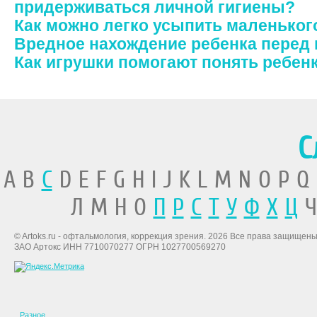
придерживаться личной гигиены?
Как можно легко усыпить маленьког
Вредное нахождение ребенка перед
Как игрушки помогают понять ребен
С
A B
C
D E F G H I J K L M N O P Q
Л М Н О
П
Р
С
Т
У
Ф
Х
Ц
Ч
© Artoks.ru - офтальмология, коррекция зрения. 2026 Все права защищены
ЗАО Артокс ИНН 7710070277 ОГРН 1027700569270
Разное