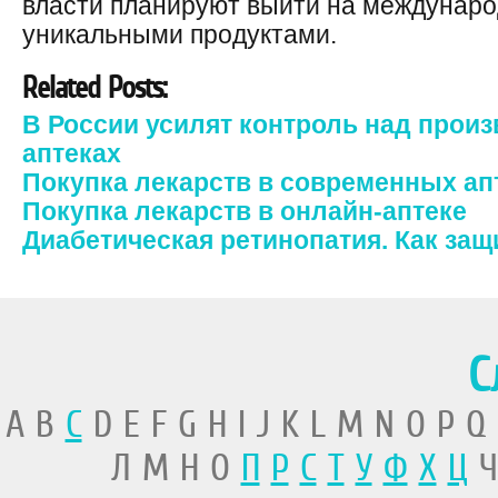
власти планируют выйти на междунаро
уникальными продуктами.
Related Posts:
В России усилят контроль над произ
аптеках
Покупка лекарств в современных ап
Покупка лекарств в онлайн-аптеке
Диабетическая ретинопатия. Как защ
С
A B
C
D E F G H I J K L M N O P Q
Л М Н О
П
Р
С
Т
У
Ф
Х
Ц
Ч