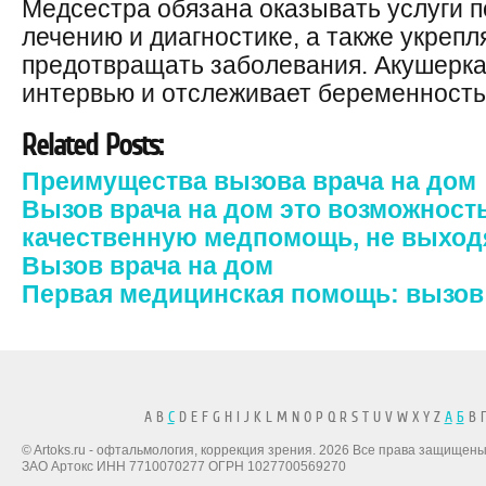
Медсестра обязана оказывать услуги п
лечению и диагностике, а также укрепл
предотвращать заболевания. Акушерка
интервью и отслеживает беременность
Related Posts:
Преимущества вызова врача на дом
Вызов врача на дом это возможност
качественную медпомощь, не выход
Вызов врача на дом
Первая медицинская помощь: вызов 
A B
C
D E F G H I J K L M N O P Q R S T U V W X Y Z
А
Б
В Г
© Artoks.ru - офтальмология, коррекция зрения. 2026 Все права защищены
ЗАО Артокс ИНН 7710070277 ОГРН 1027700569270