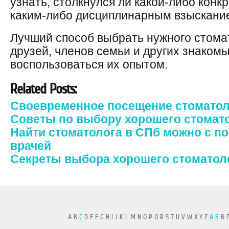
узнать, столкнулся ли какой-либо конк
каким-либо дисциплинарным взыскани
Лучший способ выбрать нужного стома
друзей, членов семьи и других знакомы
воспользоваться их опытом.
Related Posts:
Своевременное посещение стоматол
Советы по выбору хорошего стомат
Найти стоматолога в СПб можно с п
врачей
Секреты выбора хорошего стоматол
A B
C
D E F G H I J K L M N O P Q R S T U V W X Y Z
А
Б
В Г