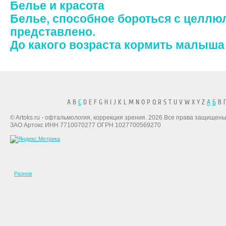
Белье и красота
Белье, способное бороться с целлю
представлено.
До какого возраста кормить малыша
A B
C
D E F G H I J K L M N O P Q R S T U V W X Y Z
А
Б
В Г
© Artoks.ru - офтальмология, коррекция зрения. 2026 Все права защищены
ЗАО Артокс ИНН 7710070277 ОГРН 1027700569270
Разное