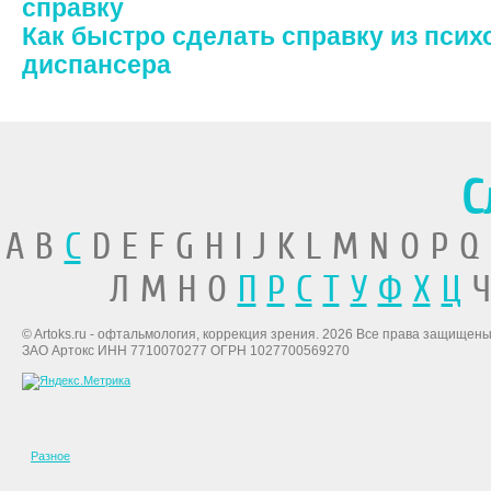
справку
Как быстро сделать справку из пси
диспансера
С
A B
C
D E F G H I J K L M N O P Q
Л М Н О
П
Р
С
Т
У
Ф
Х
Ц
Ч
© Artoks.ru - офтальмология, коррекция зрения. 2026 Все права защищены
ЗАО Артокс ИНН 7710070277 ОГРН 1027700569270
Разное