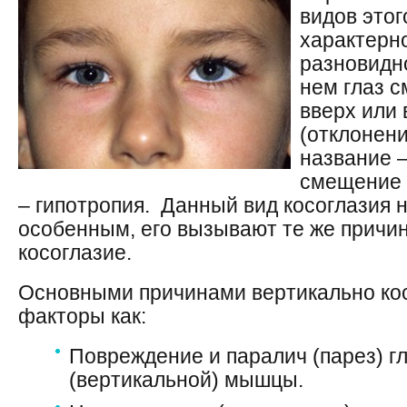
видов этог
характерн
разновидно
нем глаз с
вверх или
(отклонени
название –
смещение 
– гипотропия. Данный вид косоглазия н
особенным, его вызывают те же причин
косоглазие.
Основными причинами вертикально кос
факторы как:
Повреждение и паралич (парез) г
(вертикальной) мышцы.