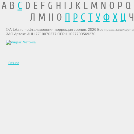
A B
C
D E F G H I J K L M N O P Q
Л М Н О
П
Р
С
Т
У
Ф
Х
Ц
Ч
© Artoks.ru - офтальмология, коррекция зрения. 2026 Все права защищены
ЗАО Артокс ИНН 7710070277 ОГРН 1027700569270
Разное