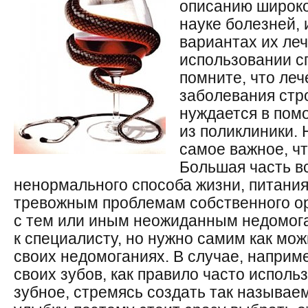
описанию широко
науке болезней, 
вариантах их ле
использовании с
помните, что ле
заболевания стр
нуждается в пом
из поликлиники.
самое важное, чт
Большая часть в
ненормального способа жизни, питания
тревожным проблемам собственного о
c тем или иным неожиданным недомога
к специалисту, но нужно самим как мо
своих недомоганиях. В случае, наприм
своих зубов, как правило часто испол
зубное, стремясь создать так называе