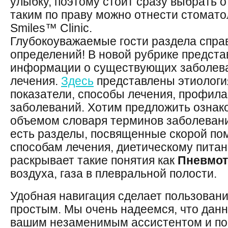
улыбку, поэтому стоит сразу выбрать 
таким по праву можно отнести стомато
Smiles™ Clinic.
Глубокоуважаемые гости раздела спра
определений! В новой рубрике предста
информации о существующих заболева
лечения.
Здесь
представлены этиологи
показатели, способы лечения, профила
заболеваний. Хотим предложить ознак
объемом словаря терминов заболевани
есть разделы, посвященные скорой п
способам лечения, диетическому питан
раскрывает такие понятия как
Пневмот
воздуха, газа в плевральной полости.
Удобная навигация сделает пользован
простым. Мы очень надеемся, что данн
вашим незаменимым ассистентом и по