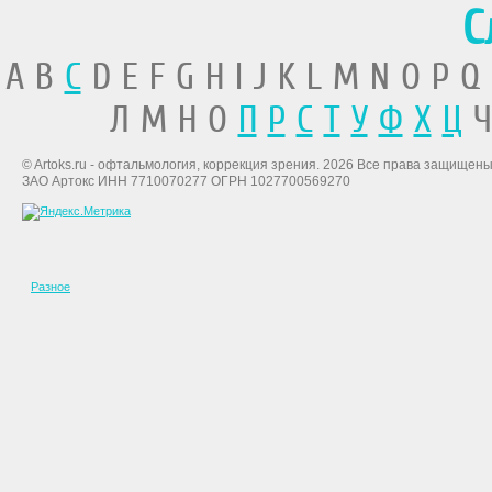
С
A B
C
D E F G H I J K L M N O P Q
Л М Н О
П
Р
С
Т
У
Ф
Х
Ц
Ч
© Artoks.ru - офтальмология, коррекция зрения. 2026 Все права защищены
ЗАО Артокс ИНН 7710070277 ОГРН 1027700569270
Разное