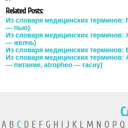
Related Posts:
Из словаря медицинских терминов: Пи
— пью)
Из словаря медицинских терминов: Хо
— желчь)
Из словаря медицинских терминов:
Из словаря медицинских терминов: А
— питание, atropheo — гасну)
С
A B
C
D E F G H I J K L M N O P Q