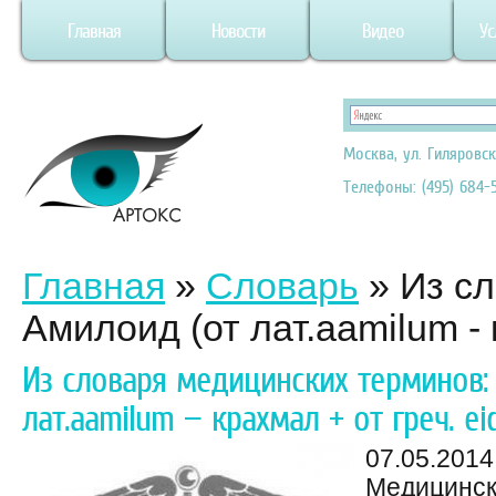
Главная
Новости
Видео
Ус
Москва, ул. Гиляровск
Телефоны: (495) 684-5
Главная
»
Словарь
»
Из с
Амилоид (от лат.аamilum - к
Из словаря медицинских терминов:
лат.аamilum — крахмал + от греч. ei
07.05.2014
Медицинск