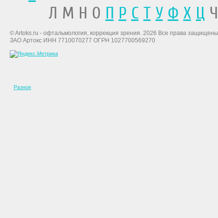
Л М Н О
П
Р
С
Т
У
Ф
Х
Ц
Ч
© Artoks.ru - офтальмология, коррекция зрения. 2026 Все права защищены
ЗАО Артокс ИНН 7710070277 ОГРН 1027700569270
Разное