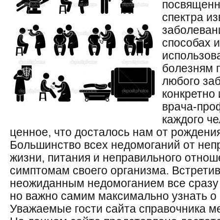
посвященн
спектра из
заболеван
способах и
использов
болезням 
любого за
конкретно
врача-про
каждого ч
ценное, что досталось нам от рождения
Большинство всех недомоганий от неп
жизни, питания и неправильного отнош
симптомам своего организма. Встрети
неожиданным недомоганием все сразу 
но важно самим максимально узнать о 
Уважаемые гости сайта справочника м