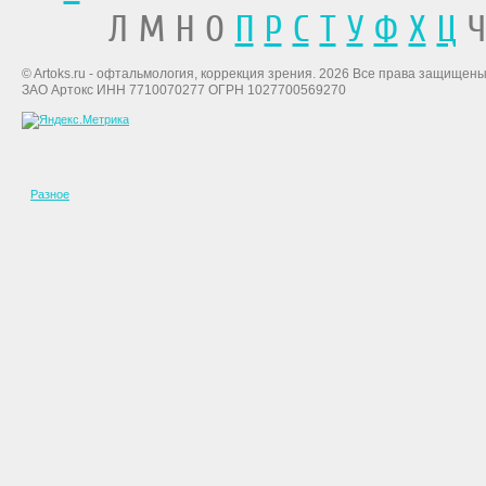
Л М Н О
П
Р
С
Т
У
Ф
Х
Ц
Ч
© Artoks.ru - офтальмология, коррекция зрения. 2026 Все права защищены
ЗАО Артокс ИНН 7710070277 ОГРН 1027700569270
Разное