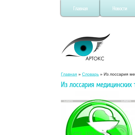
Главная
Новости
Главная
»
Словарь
»
Из лоссария м
Из лоссария медицинских 