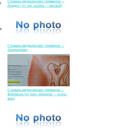
Словарь медицинских терминов —
м
Ацидоз ( от лат. асidus — кислый)
а
Словарь медицинских терминов —
Эпидидимит
Словарь медицинских терминов —
Флегмона (от гpeч. phlegma — огонь,
жар)