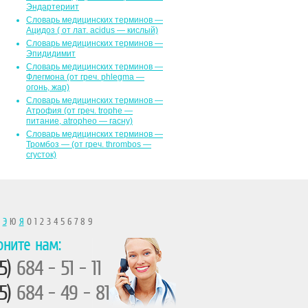
Эндартериит
Словарь медицинских терминов —
Ацидоз ( от лат. асidus — кислый)
Словарь медицинских терминов —
Эпидидимит
Словарь медицинских терминов —
Флегмона (от гpeч. phlegma —
огонь, жар)
Словарь медицинских терминов —
Атрофия (от греч. trophe —
питание, atropheo — гасну)
Словарь медицинских терминов —
Тромбоз — (от греч. thrombos —
сгусток)
Ы
Э
Ю
Я
0 1 2 3 4 5 6 7 8 9
оните нам:
5)
684 - 51 - 11
5)
684 - 49 - 81