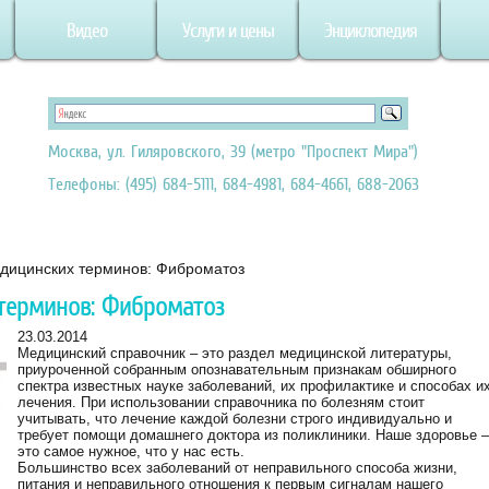
Видео
Услуги и цены
Энциклопедия
Москва, ул. Гиляровского, 39 (метро "Проспект Мира")
Телефоны: (495) 684-5111, 684-4981, 684-4661, 688-2063
едицинских терминов: Фиброматоз
терминов: Фиброматоз
23.03.2014
Медицинский справочник – это раздел медицинской литературы,
приуроченной собранным опознавательным признакам обширного
спектра известных науке заболеваний, их профилактике и способах и
лечения. При использовании справочника по болезням стоит
учитывать, что лечение каждой болезни строго индивидуально и
требует помощи домашнего доктора из поликлиники. Наше здоровье 
это самое нужное, что у нас есть.
Большинство всех заболеваний от неправильного способа жизни,
питания и неправильного отношения к первым сигналам нашего