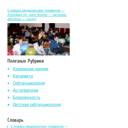
Словарь медицинских терминов —
Атрофия (от греч. trophe — питание,
atropheo — гасну)
Полезные Рубрики
Коррекция зрения
Катаракта
Офтальмология
Астигматизм
Близорукость
Детская офтальмология
Словарь
Словарь медицинских терминов —