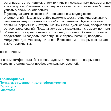
организма. Встретившись c тем или иным неожиданным недомогание
все сразу же обращаемся к врачу, но важно самим как можно больше
узнать о своих заболеваниях.
Глубокоуважаемые гости сайта справочника медицинских
определений! На данном сайте изложено достаточно информации о
изучаемых недомоганиях и способах их лечения. Здесь описаны
причины, первичные и вторичные признаки, диагностика, профилактик
острых заболеваний. Предлагаем вам ознакомиться с самым полным
объемом глоссария понятий острых недомоганий. В нашем словаре
представлены разделы, посвященные первой помощи, народной
медицине, диетическому питанию. В частности, словарь раскрывает
такие термины как
енных фибром.
кт с ним комфортным. Мы очень надеемся, что этот словарь станет
ет достичь следующих профессиональных уровней.
: Тромбофлебит
 Почка сморщенная пиелонефритическая
Стриктура
 Бластома