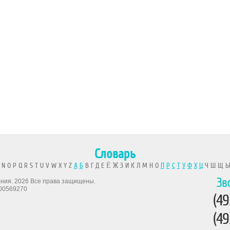
Словарь
 N O P Q R S T U V W X Y Z
А
Б
В Г Д Е Ё Ж З И К Л М Н О
П
Р
С
Т
У
Ф
Х
Ц
Ч Ш Щ 
Зв
рения. 2026 Все права защищены.
00569270
(49
(49