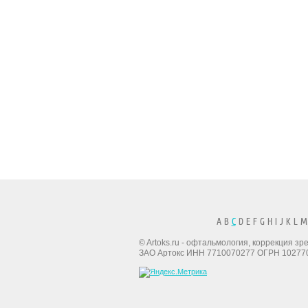
A B
C
D E F G H I J K L M
© Artoks.ru - офтальмология, коррекция з
ЗАО Артокс ИНН 7710070277 ОГРН 10277