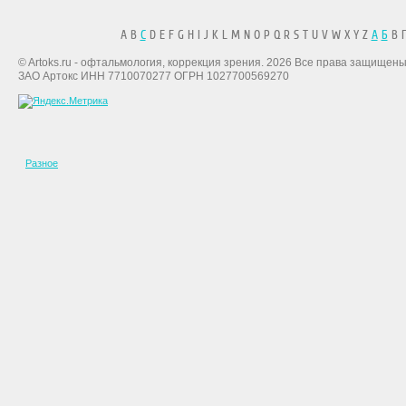
A B
C
D E F G H I J K L M N O P Q R S T U V W X Y Z
А
Б
В Г
© Artoks.ru - офтальмология, коррекция зрения. 2026 Все права защищены
ЗАО Артокс ИНН 7710070277 ОГРН 1027700569270
Разное